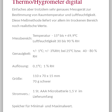
Thermo/Hygrometer digital
Einfaches aber trotzdem sehr genaues Messgerät zur
Bestimmung von Raumtemperatur und Luftfeuchtigkeit.
Diese Meßmethode liefert vor allem im trockenen Bereich
noch realistische Werte.
Temperatur - 15° bis + 49,9°C
Messbereich:
Luftfeuchtigkeit 30 bis 90 % RH
+/- 1°C; +/- 3%RH; bei 25°C bzw. 40 - 80 %
Genauigkeit:
RH
Auflösung:
0,1°C; 1 % RH
110 x 70 x 15 mm
Größe:
70 g schwer
1 St. AAA Microbatterie 1,5 V im
Stromvers.:
Lieferumfang
Speicher für Minimal- und Maximalwert.