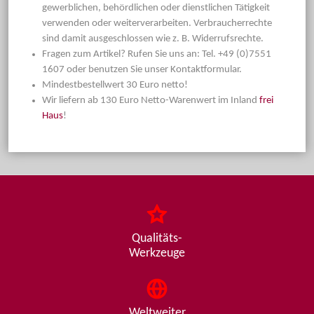
gewerblichen, behördlichen oder dienstlichen Tätigkeit
verwenden oder weiterverarbeiten. Verbraucherrechte
sind damit ausgeschlossen wie z. B. Widerrufsrechte.
Fragen zum Artikel? Rufen Sie uns an: Tel. +49 (0)7551
1607 oder benutzen Sie unser Kontaktformular.
Mindestbestellwert 30 Euro netto!
Wir liefern ab 130 Euro Netto-Warenwert im Inland
frei
Haus
!
Qualitäts-
Werkzeuge
Weltweiter