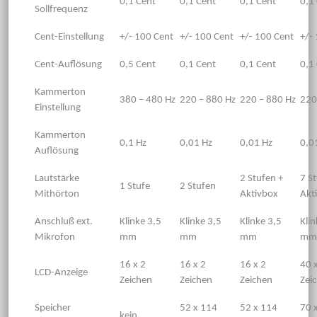
0,1 Cent
0,1 Cent
0,1 Cent
0,1
Sollfrequenz
Cent-Einstellung
+/- 100 Cent
+/- 100 Cent
+/- 100 Cent
+/-
Cent-Auflösung
0,5 Cent
0,1 Cent
0,1 Cent
0,1
Kammerton
380 – 480 Hz
220 – 880 Hz
220 – 880 Hz
220
Einstellung
Kammerton
0,1 Hz
0,01 Hz
0,01 Hz
0,0
Auflösung
Lautstärke
2 Stufen +
7 S
1 Stufe
2 Stufen
Mithörton
Aktivbox
Akt
Anschluß ext.
Klinke 3,5
Klinke 3,5
Klinke 3,5
Klin
Mikrofon
mm
mm
mm
mm
16 x 2
16 x 2
16 x 2
40 
LCD-Anzeige
Zeichen
Zeichen
Zeichen
Zei
Speicher
52 x 114
52 x 114
70 
kein