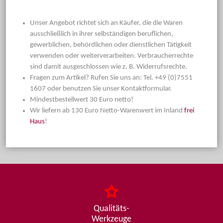
Unser Angebot richtet sich an Käufer, die die Waren
ausschließlich in ihrer selbständigen beruflichen,
gewerblichen, behördlichen oder dienstlichen Tätigkeit
verwenden oder weiterverarbeiten. Verbraucherrechte
sind damit ausgeschlossen wie z. B. Widerrufsrechte.
Fragen zum Artikel? Rufen Sie uns an: Tel. +49 (0)7551
1607 oder benutzen Sie unser Kontaktformular.
Mindestbestellwert 30 Euro netto!
Wir liefern ab 130 Euro Netto-Warenwert im Inland
frei
Haus
!
Qualitäts-
Werkzeuge