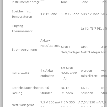
Instrumentenprogr.
Töne
Töne
Tön
Speicher hist.
1 x 12 Töne
53 x 12 Töne
53 x 12 Töne
53 
Temperaturen
Eingang
Ja für TS 7 PE
Ja f
Thermosensor
Akku +
Netz/Ladeger.
Akku +
Akku +
Akk
Stromversorgung
Netz/Ladeger.
Netz/Ladeger.
Net
4 x Akku
4 x Akku
werden
wer
Batterie/Akku
NiMh 2000
enthalten
mitgeliefert
mitg
mAh
Betriebsdauer einer
ca. 16
ca. 12
ca. 12
ca. 
Ladung
Stunden
Stunden
Stunden
Stu
7,5 V 200 mA
7,5 V 350 mA
7,5 V 350 mA
7,5
Netz/Ladegerät