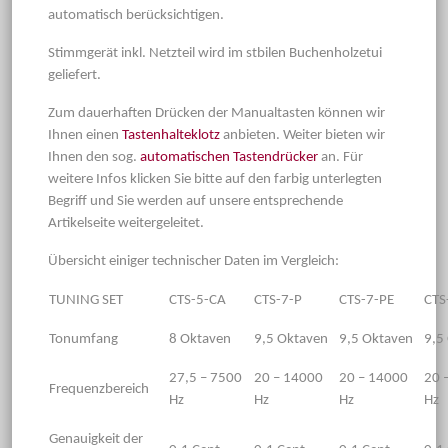
automatisch berücksichtigen.
Stimmgerät inkl. Netzteil wird im stbilen Buchenholzetui
geliefert.
Zum dauerhaften Drücken der Manualtasten können wir
Ihnen einen
Tastenhalteklotz
anbieten. Weiter bieten wir
Ihnen den sog.
automatischen Tastendrücker
an. Für
weitere Infos klicken Sie bitte auf den farbig unterlegten
Begriff und Sie werden auf unsere entsprechende
Artikelseite weitergeleitet.
Übersicht einiger technischer Daten im Vergleich:
TUNING SET
CTS-5-CA
CTS-7-P
CTS-7-PE
CTS
Tonumfang
8 Oktaven
9,5 Oktaven
9,5 Oktaven
9,5
27,5 – 7500
20 – 14000
20 – 14000
20 
Frequenzbereich
Hz
Hz
Hz
Hz
Genauigkeit der