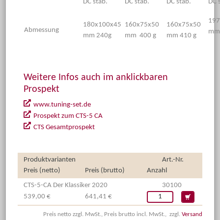
DC stab.
DC stab.
DC stab.
DC 
197
180x100x45
160x75x50
160x75x50
Abmessung
mm 
mm 240g
mm 400 g
mm 410 g
Weitere Infos auch im anklickbaren
Prospekt
www.tuning-set.de
Prospekt zum CTS-5 CA
CTS Gesamtprospekt
Produktvarianten
Art.-Nr.
Preis (netto)
Preis (brutto)
Anzahl
CTS-5-CA Der Klassiker 2020
30100
539,00 €
641,41 €
Preis netto zzgl. MwSt., Preis brutto incl. MwSt., zzgl.
Versand