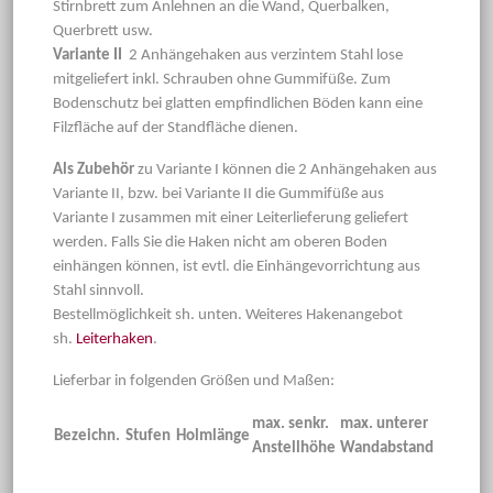
Stirnbrett zum Anlehnen an die Wand, Querbalken,
Querbrett usw.
Variante II
2 Anhängehaken aus verzintem Stahl lose
mitgeliefert inkl. Schrauben ohne Gummifüße. Zum
Bodenschutz bei glatten empfindlichen Böden kann eine
Filzfläche auf der Standfläche dienen.
Als Zubehör
zu Variante I können die 2 Anhängehaken aus
Variante II, bzw. bei Variante II die Gummifüße aus
Variante I zusammen mit einer Leiterlieferung geliefert
werden. Falls Sie die Haken nicht am oberen Boden
einhängen können, ist evtl. die Einhängevorrichtung aus
Stahl sinnvoll.
Bestellmöglichkeit sh. unten. Weiteres Hakenangebot
sh.
Leiterhaken
.
Lieferbar in folgenden Größen und Maßen:
max. senkr.
max. unterer
Bezeichn.
Stufen
Holmlänge
Anstellhöhe
Wandabstand