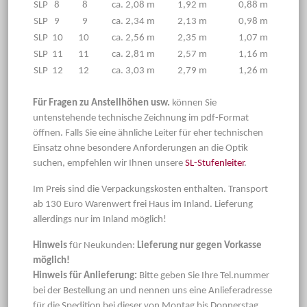
SLP 8
8
ca. 2,08 m
1,92 m
0,88 m
SLP 9
9
ca. 2,34 m
2,13 m
0,98 m
SLP 10
10
ca. 2,56 m
2,35 m
1,07 m
SLP 11
11
ca. 2,81 m
2,57 m
1,16 m
SLP 12
12
ca. 3,03 m
2,79 m
1,26 m
Für Fragen zu Anstellhöhen usw.
können Sie
untenstehende technische Zeichnung im pdf-Format
öffnen. Falls Sie eine ähnliche Leiter für eher technischen
Einsatz ohne besondere Anforderungen an die Optik
suchen, empfehlen wir Ihnen unsere
SL-Stufenleiter
.
Im Preis sind die Verpackungskosten enthalten. Transport
ab 130 Euro Warenwert frei Haus im Inland. Lieferung
allerdings nur im Inland möglich!
Hinweis
für Neukunden:
Lieferung nur gegen Vorkasse
möglich!
Hinweis für Anlieferung:
Bitte geben Sie Ihre Tel.nummer
bei der Bestellung an und nennen uns eine Anlieferadresse
für die Spedition bei dieser von Montag bis Donnerstag