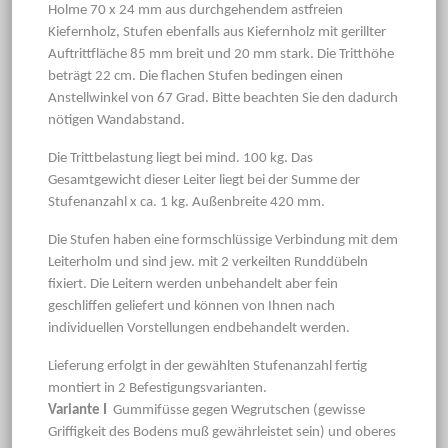
Holme 70 x 24 mm aus durchgehendem astfreien
Kiefernholz, Stufen ebenfalls aus Kiefernholz mit gerillter
Auftrittfläche 85 mm breit und 20 mm stark. Die Tritthöhe
beträgt 22 cm. Die flachen Stufen bedingen einen
Anstellwinkel von 67 Grad. Bitte beachten Sie den dadurch
nötigen Wandabstand.
Die Trittbelastung liegt bei mind. 100 kg. Das
Gesamtgewicht dieser Leiter liegt bei der Summe der
Stufenanzahl x ca. 1 kg. Außenbreite 420 mm.
Die Stufen haben eine formschlüssige Verbindung mit dem
Leiterholm und sind jew. mit 2 verkeilten Runddübeln
fixiert. Die Leitern werden unbehandelt aber fein
geschliffen geliefert und können von Ihnen nach
individuellen Vorstellungen endbehandelt werden.
Lieferung erfolgt in der gewählten Stufenanzahl fertig
montiert in 2 Befestigungsvarianten.
Variante I
Gummifüsse gegen Wegrutschen (gewisse
Griffigkeit des Bodens muß gewährleistet sein) und oberes