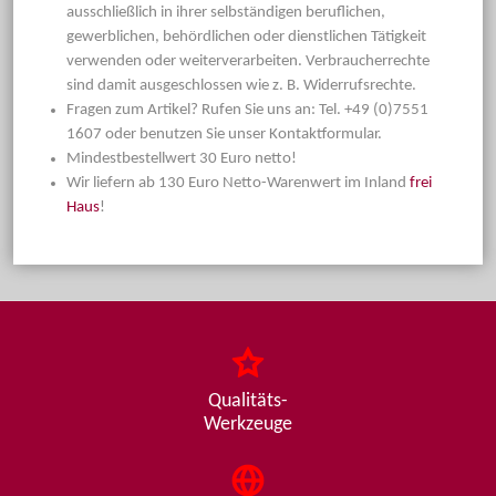
ausschließlich in ihrer selbständigen beruflichen,
gewerblichen, behördlichen oder dienstlichen Tätigkeit
verwenden oder weiterverarbeiten. Verbraucherrechte
sind damit ausgeschlossen wie z. B. Widerrufsrechte.
Fragen zum Artikel? Rufen Sie uns an: Tel. +49 (0)7551
1607 oder benutzen Sie unser Kontaktformular.
Mindestbestellwert 30 Euro netto!
Wir liefern ab 130 Euro Netto-Warenwert im Inland
frei
Haus
!
Qualitäts-
Werkzeuge