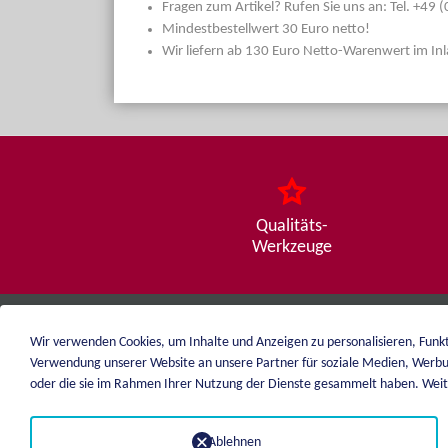
Fragen zum Artikel? Rufen Sie uns an: Tel. +49
Mindestbestellwert 30 Euro netto!
Wir liefern ab 130 Euro Netto-Warenwert im In
Qualitäts-
Werkzeuge
Wir verwenden Cookies, um Inhalte und Anzeigen zu personalisieren, Funkt
weiblen.
Verwendung unserer Website an unsere Partner für soziale Medien, Werbu
+49 (0)7551 1607
oder die sie im Rahmen Ihrer Nutzung der Dienste gesammelt haben. Weite
info@weiblen.de
Ablehnen