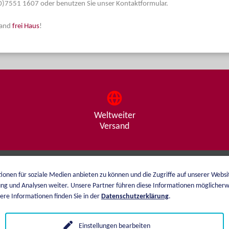
 (0)7551 1607 oder benutzen Sie unser Kontaktformular.
land
frei Haus
!
Weltweiter
Versand
ionen für soziale Medien anbieten zu können und die Zugriffe auf unserer Webs
Über mich
Versand
ng und Analysen weiter. Unsere Partner führen diese Informationen möglicherw
Katalog
Zahlungsarten
re Informationen finden Sie in der
Datenschutzerklärung
.
Preisliste
AGB
Einstellungen bearbeiten